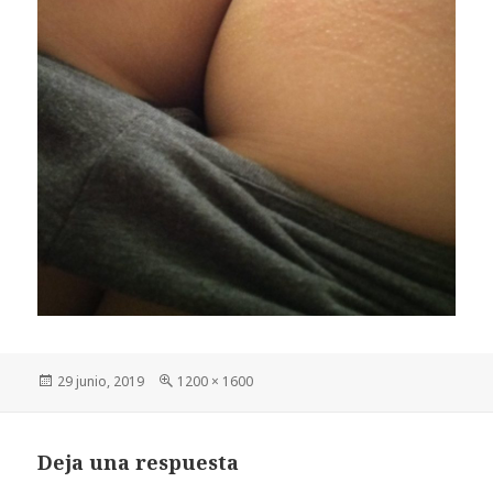
Publicado
Tamaño
29 junio, 2019
1200 × 1600
el
completo
Deja una respuesta