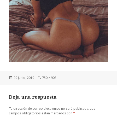
Publicado
Tamaño
29 junio, 2019
750 × 903
el
completo
Deja una respuesta
Tu dirección de correo electrónico no será publicada.
Los
campos obligatorios están marcados con
*